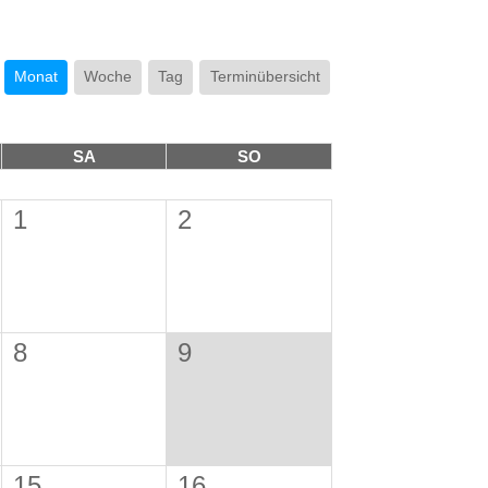
Monat
Woche
Tag
Terminübersicht
SA
SO
1
2
8
9
15
16