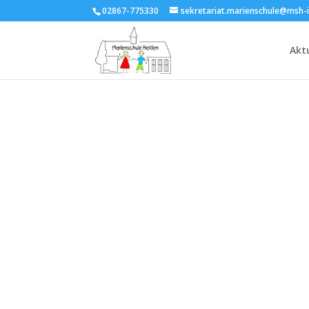
02867-775330
sekretariat.marienschule@msh-i
Akt