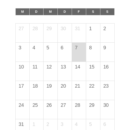
M
D
M
D
F
S
S
27
28
29
30
31
1
2
3
4
5
6
7
8
9
10
11
12
13
14
15
16
17
18
19
20
21
22
23
24
25
26
27
28
29
30
31
1
2
3
4
5
6