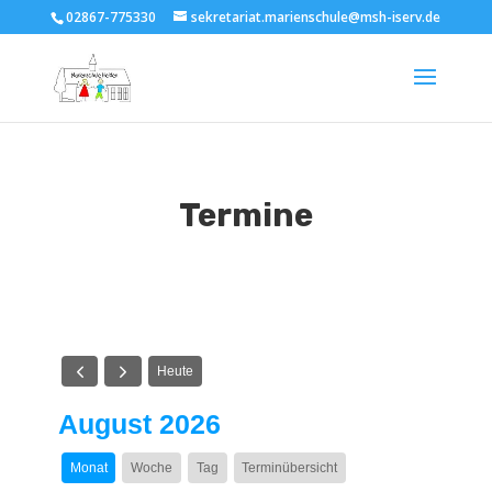
02867-775330
sekretariat.marienschule@msh-iserv.de
Termine
Heute
August 2026
Monat
Woche
Tag
Terminübersicht