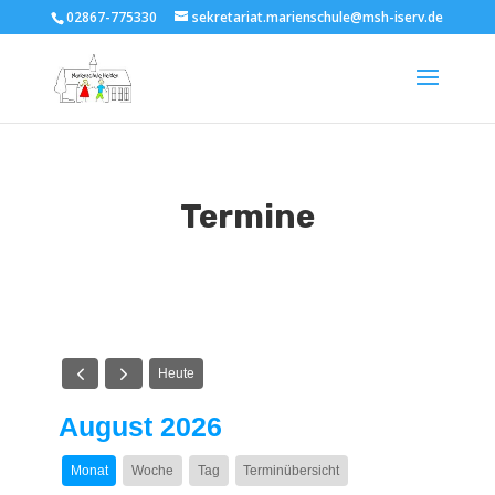
02867-775330
sekretariat.marienschule@msh-iserv.de
Termine
Heute
August 2026
Monat
Woche
Tag
Terminübersicht