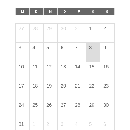
M
D
M
D
F
S
S
27
28
29
30
31
1
2
3
4
5
6
7
8
9
10
11
12
13
14
15
16
17
18
19
20
21
22
23
24
25
26
27
28
29
30
31
1
2
3
4
5
6