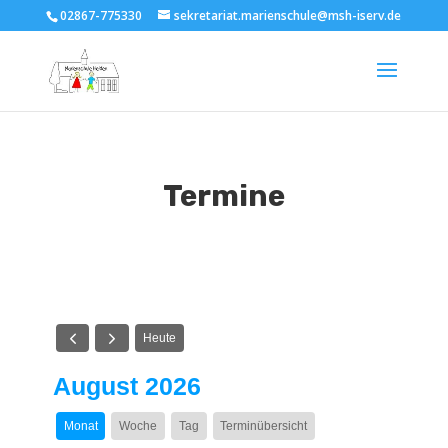
02867-775330
sekretariat.marienschule@msh-iserv.de
Termine
Heute
August 2026
Monat
Woche
Tag
Terminübersicht