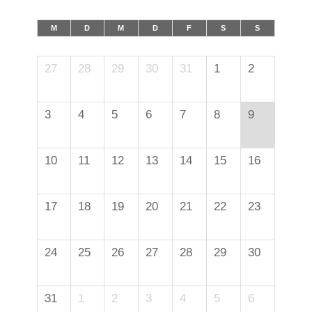
M
D
M
D
F
S
S
27
28
29
30
31
1
2
3
4
5
6
7
8
9
10
11
12
13
14
15
16
17
18
19
20
21
22
23
24
25
26
27
28
29
30
31
1
2
3
4
5
6