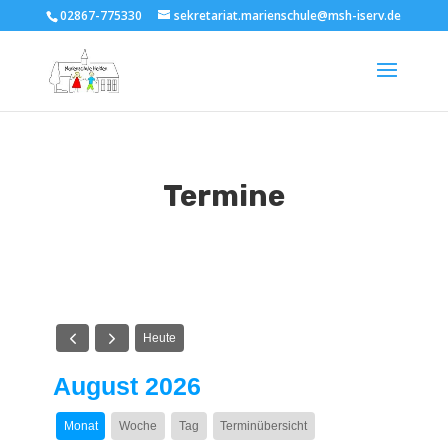
02867-775330
sekretariat.marienschule@msh-iserv.de
Termine
Heute
August 2026
Monat
Woche
Tag
Terminübersicht