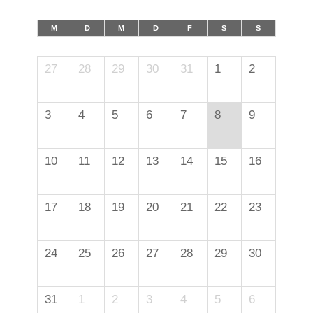
M
D
M
D
F
S
S
27
28
29
30
31
1
2
3
4
5
6
7
8
9
10
11
12
13
14
15
16
17
18
19
20
21
22
23
24
25
26
27
28
29
30
31
1
2
3
4
5
6