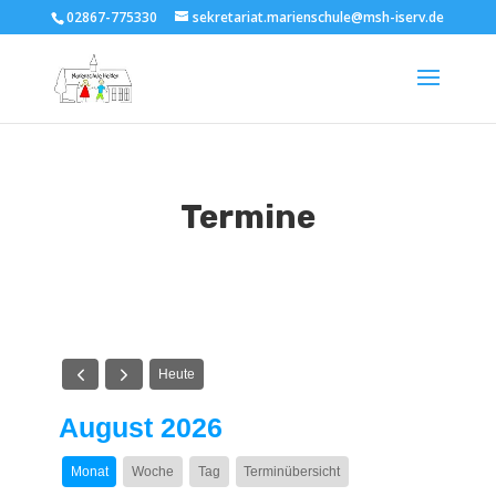
02867-775330
sekretariat.marienschule@msh-iserv.de
Termine
Heute
August 2026
Monat
Woche
Tag
Terminübersicht