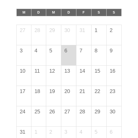
M
D
M
D
F
S
S
27
28
29
30
31
1
2
3
4
5
6
7
8
9
10
11
12
13
14
15
16
17
18
19
20
21
22
23
24
25
26
27
28
29
30
31
1
2
3
4
5
6